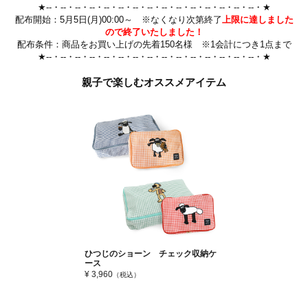
★--・--・--・--・--・--・--・--・--・--・--・--・--・--・--・★
配布開始：5月5日(月)00:00～ ※なくなり次第終了
上限に達しました
ので終了いたしました！
配布条件：商品をお買い上げの先着150名様 ※1会計につき1点まで
★--・--・--・--・--・--・--・--・--・--・--・--・--・--・--・★
親子で楽しむオススメアイテム
ひつじのショーン チェック収納ケ
ース
¥ 3,960
（税込）