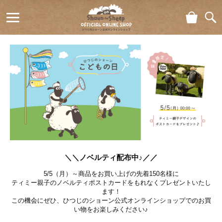
ショ
検索
ひつじの
ッピ
ング
ショーン
カー
ト
公式オン
ラインシ
ョップ
Shaun
the Sheep
Official
＼＼ノベルティ配布中♪／／
Online
5/5（月）～商品をお買い上げの先着150名様に
Shop
ティミー親子のノベルティポストカードをもれなくプレゼントいたし
ます！
この機会にぜひ、ひつじのショーン公式オンラインショップでのお買
い物をお楽しみください♪