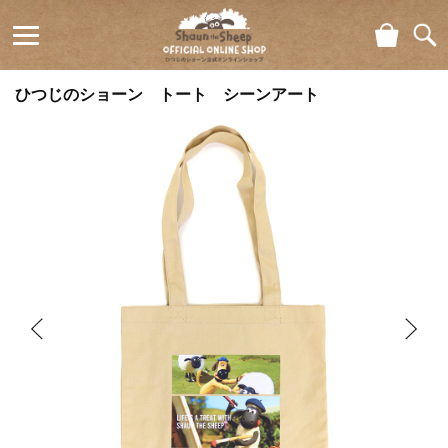
ショ
検索
ひつじの
ッピ
ひつじのショーン トート シーンアート
ング
ショーン
カー
ト
公式オン
ラインシ
ョップ
Shaun
the Sheep
Official
Online
Shop