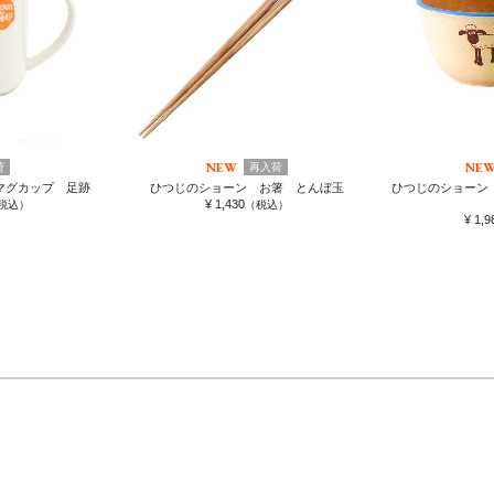
NEW
NE
荷
再入荷
マグカップ 足跡
ひつじのショーン お箸 とんぼ玉
ひつじのショーン
¥ 1,430
税込）
（税込）
¥ 1,9