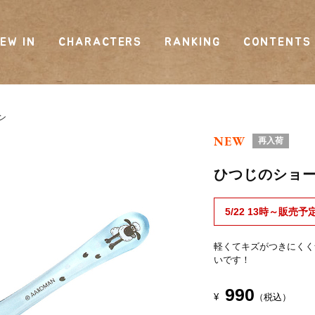
EW IN
CHARACTERS
RANKING
CONTENTS
ン
NEW
再入荷
ひつじのショ
5/22 13時～販売予
軽くてキズがつきにくく
いです！
990
¥
（税込）