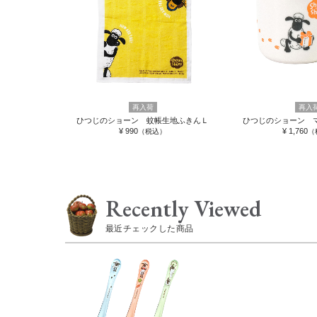
再入荷
再入
ひつじのショーン 蚊帳生地ふきんＬ
ひつじのショーン 
¥ 990
¥ 1,760
（税込）
（
Recently Viewed
最近チェックした商品