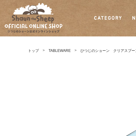
CATEGORY
N
ひつじのショーン
公式オンラインシ
トップ
TABLEWARE
ひつじのショーン クリアスプー
ョップ Shaun
the Sheep Official
Online Shop