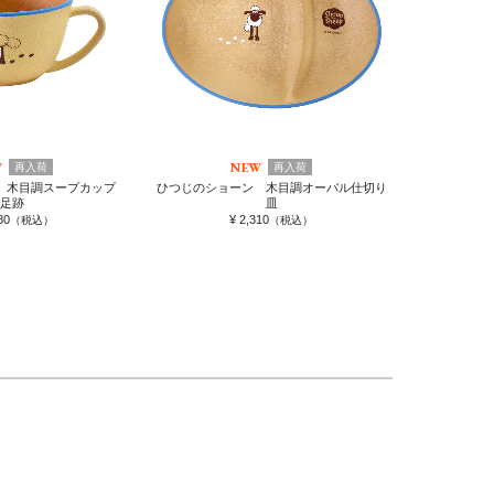
W
NEW
再入荷
再入荷
 木目調スープカップ
ひつじのショーン 木目調オーバル仕切り
足跡
皿
80
¥ 2,310
（税込）
（税込）