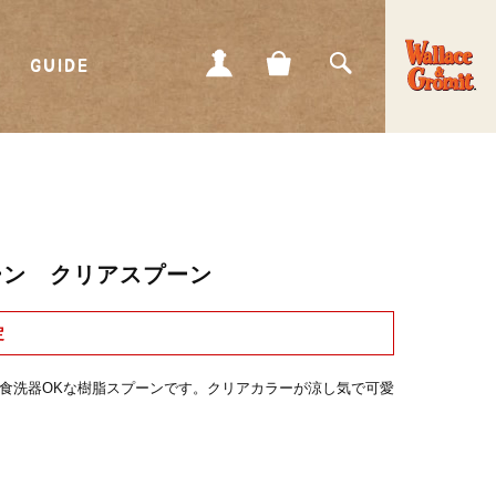
GUIDE
MY
CART
SEARCH
PAGE
ーン クリアスプーン
定
食洗器OKな樹脂スプーンです。クリアカラーが涼し気で可愛