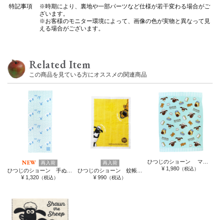
特記事項
※時期により、裏地や一部パーツなど仕様が若干変わる場合がご
ざいます。
※お客様のモニター環境によって、画像の色が実物と異なって見
える場合がございます。
Related Item
この商品を見ている方にオススメの関連商品
NEW
ひつじのショーン マルチタオル ミントアイコン
再入荷
再入荷
¥ 1,980
（税込）
ひつじのショーン 手ぬぐい
ひつじのショーン 蚊帳生地ふきんＬ
¥ 1,320
¥ 990
（税込）
（税込）