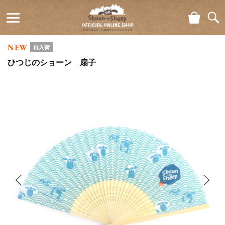
ショ
検索
ひつじの
ッピ
NEW
ング
再入荷
ショーン
カー
ひつじのショーン 扇子
ト
公式オン
ラインシ
ョップ
Shaun
the Sheep
Official
Online
Shop