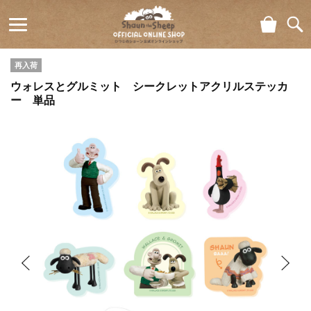
ショ
検索
ひつじの
ッピ
ング
再入荷
ショーン
カー
ウォレスとグルミット シークレットアクリルステッカ
ト
公式オン
ー 単品
ラインシ
ョップ
Shaun
the Sheep
Official
Online
Shop