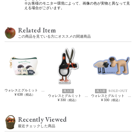
※お客様のモニター環境によって、画像の色が実物と異なって見
える場合がございます。
Related Item
この商品を見ている方にオススメの関連商品
ウォレスとグルミット 三角ミニポーチ
SOLD OUT
再入荷
再入荷
¥ 638
（税込）
ウォレスとグルミット クリアミニステッカー ハサミ
ウォレスとグルミット ダイカットステッカー にらめっこ
¥ 330
¥ 330
（税込）
（税込）
Recently Viewed
最近チェックした商品