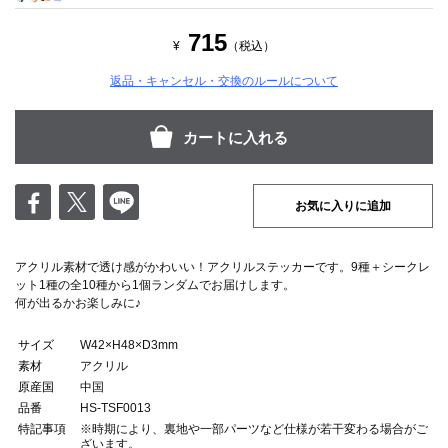
715
¥
（税込）
返品・キャンセル・交換のルールについて
お気に入りに追加
アクリル素材で透け感がかわいい！アクリルステッカーです。9種＋シークレ
ット1種の全10種から1個ランダムでお届けします。
何が出るかお楽しみに♪
サイズ
W42×H48×D3mm
素材
アクリル
原産国
中国
品番
HS-TSF0013
特記事項
※時期により、裏地や一部パーツなど仕様が若干変わる場合がご
ざいます。