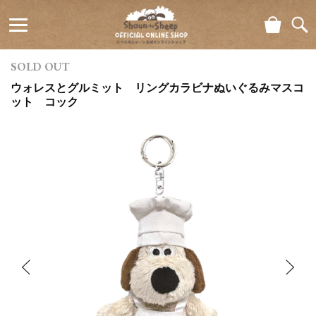
ショ
検索
ひつじの
ッピ
SOLD OUT
ング
ショーン
カー
ウォレスとグルミット リングカラビナぬいぐるみマスコ
ト
公式オン
ット コック
ラインシ
ョップ
Shaun
the Sheep
Official
Online
Shop