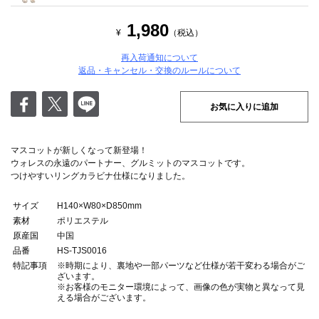
1,980
¥
（税込）
再入荷通知について
返品・キャンセル・交換のルールについて
お気に入りに追加
マスコットが新しくなって新登場！
ウォレスの永遠のパートナー、グルミットのマスコットです。
つけやすいリングカラビナ仕様になりました。
サイズ
H140×W80×D850mm
素材
ポリエステル
原産国
中国
品番
HS-TJS0016
特記事項
※時期により、裏地や一部パーツなど仕様が若干変わる場合がご
ざいます。
※お客様のモニター環境によって、画像の色が実物と異なって見
える場合がございます。