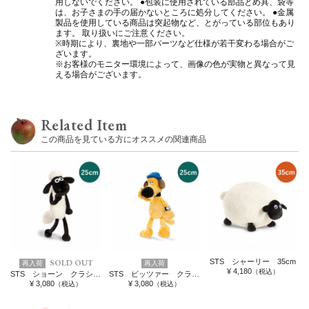
用しないでください。 ●包装に使用されている部品とめ具、袋等
は、お子さまの手の届かないところに処分してください。 ●金属
製品を使用している商品は突起物など、とがっている部位もあり
ます。 取り扱いにご注意ください。
※時期により、裏地や一部パーツなど仕様が若干変わる場合がご
ざいます。
※お客様のモニター環境によって、画像の色が実物と異なって見
える場合がございます。
Related Item
この商品を見ている方にオススメの関連商品
SOLD OUT
STS シャーリー 35cm
再入荷
再入荷
¥ 4,180
（税込）
STS ショーン クラシック 25cm
STS ビッツァー クラシック 25cm
¥ 3,080
¥ 3,080
（税込）
（税込）