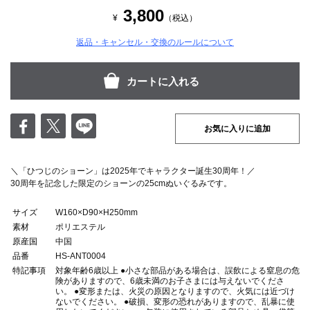
3,800
¥
（税込）
返品・キャンセル・交換のルールについて
お気に入りに追加
＼「ひつじのショーン」は2025年でキャラクター誕生30周年！／
30周年を記念した限定のショーンの25cmぬいぐるみです。
サイズ
W160×D90×H250mm
素材
ポリエステル
原産国
中国
品番
HS-ANT0004
特記事項
対象年齢6歳以上 ●小さな部品がある場合は、誤飲による窒息の危
険がありますので、6歳未満のお子さまには与えないでくださ
い。 ●変形または、火災の原因となりますので、火気には近づけ
ないでください。 ●破損、変形の恐れがありますので、乱暴に使