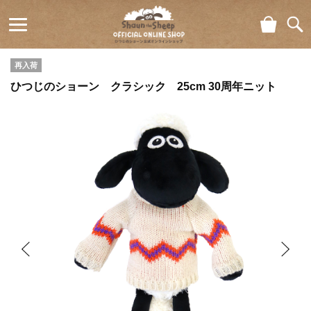
ショ
検索
ひつじの
ッピ
ング
再入荷
ショーン
カー
ひつじのショーン クラシック 25cm 30周年ニット
ト
公式オン
ラインシ
ョップ
Shaun
the Sheep
Official
Online
Shop