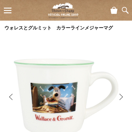
ショ
検索
ひつじの
ッピ
ウォレスとグルミット カラーラインメジャーマグ
ング
ショーン
カー
ト
公式オン
ラインシ
ョップ
Shaun
the Sheep
Official
Online
Shop