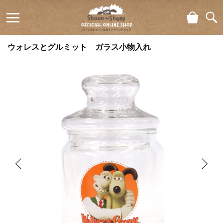
ショ
検索
ひつじの
ッピ
ウォレスとグルミット ガラス小物入れ
ング
ショーン
カー
ト
公式オン
ラインシ
ョップ
Shaun
the Sheep
Official
Online
Shop