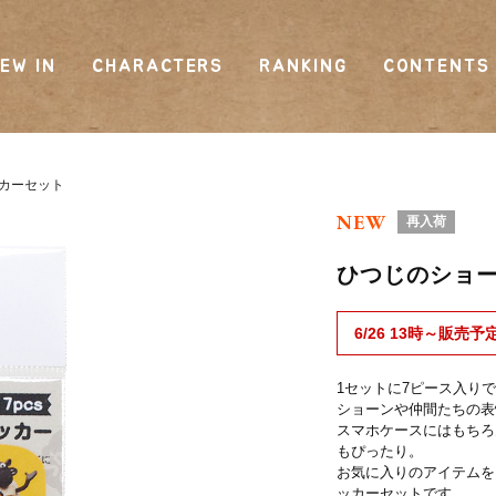
EW IN
CHARACTERS
RANKING
CONTENTS
カーセット
NEW
再入荷
ひつじのショ
6/26 13時～販売予
1セットに7ピース入り
ショーンや仲間たちの表
スマホケースにはもちろ
もぴったり。
お気に入りのアイテムを
ッカーセットです。