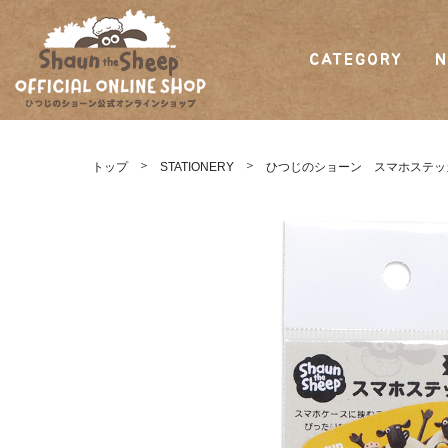
CATEGORY
N
ひつじのショーン
公式オンラインシ
トップ
STATIONERY
ひつじのショーン スマホステッ
ョップ Shaun
the Sheep Official
Online Shop