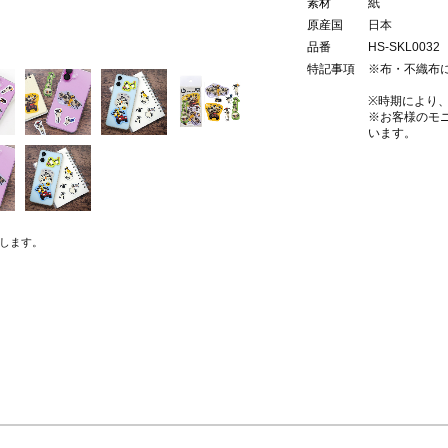
素材
紙
原産国
日本
品番
HS-SKL0032
特記事項
※布・不織布
※時期により
※お客様のモ
います。
します。