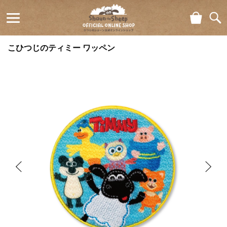
ショ
検索
ひつじの
ッピ
こひつじのティミー ワッペン
ング
ショーン
カー
ト
公式オン
ラインシ
ョップ
Shaun
the Sheep
Official
Online
Shop