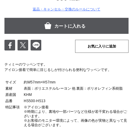
返品・キャンセル・交換のルールについて
お気に入りに追加
ティミーのワッペンです。
アイロン接着で簡単に目じるしが付けられる便利なワッペンです。
サイズ
約W57mm×H57mm
素材
表面：ポリエステル/レーヨン 他 裏面：ポリオレフィン系樹脂
原産国
KHM
品番
HS500-HS13
特記事項
※アイロン接着
※時期により、裏地や一部パーツなど仕様が若干変わる場合がご
ざいます。
※お客様のモニター環境によって、画像の色が実物と異なって見
える場合がございます。