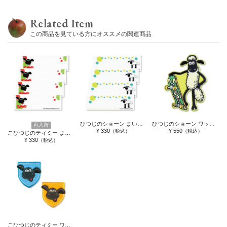
Related Item
この商品を見ている方にオススメの関連商品
ひつじのショーン まいネーム
ひつじのショーン ワッペン スケボー
再入荷
¥ 330
¥ 550
（税込）
（税込）
こひつじのティミー まいネーム
¥ 330
（税込）
こひつじのティミー ワッペン ティミー