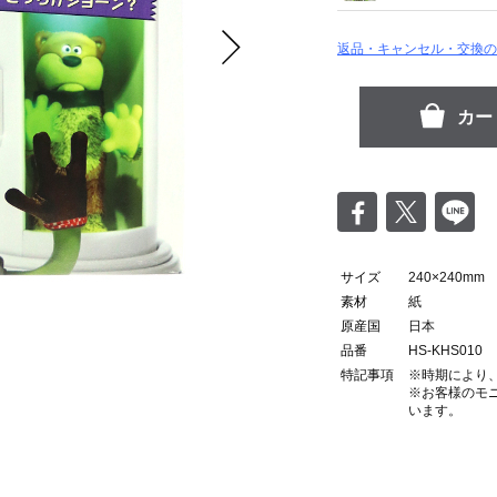
返品・キャンセル・交換の
サイズ
240×240mm
素材
紙
原産国
日本
品番
HS-KHS010
特記事項
※時期により
※お客様のモ
？
います。