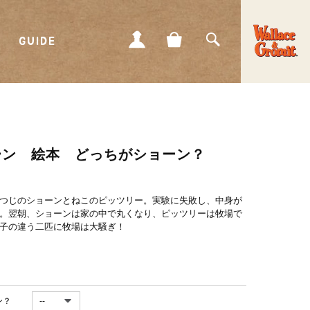
GUIDE
MY
CART
SEARCH
PAGE
ーン 絵本 どっちがショーン？
つじのショーンとねこのピッツリー。実験に失敗し、中身が
。翌朝、ショーンは家の中で丸くなり、ピッツリーは牧場で
子の違う二匹に牧場は大騒ぎ！
ン？