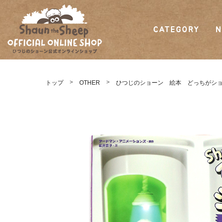
CATEGORY
N
ひつじのショーン
公式オンラインシ
トップ
OTHER
ひつじのショーン 絵本 どっちがシ
ョップ Shaun
the Sheep Official
Online Shop