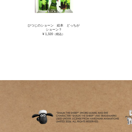
ひつじのショーン 絵本 どっちが
ショーン？
¥ 1,320
（税込）