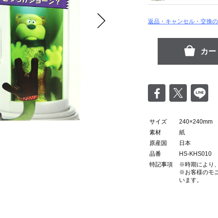
返品・キャンセル・交換の
サイズ
240×240mm
素材
紙
原産国
日本
品番
HS-KHS010
特記事項
※時期により
※お客様のモ
？
います。