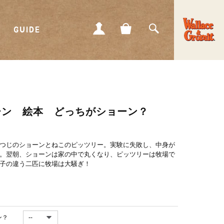
GUIDE
MY
CART
SEARCH
PAGE
ーン 絵本 どっちがショーン？
つじのショーンとねこのピッツリー。実験に失敗し、中身が
。翌朝、ショーンは家の中で丸くなり、ピッツリーは牧場で
子の違う二匹に牧場は大騒ぎ！
ン？