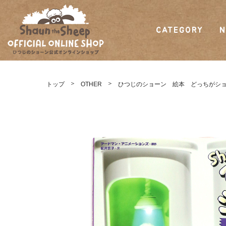
CATEGORY
N
ひつじのショーン
公式オンラインシ
トップ
OTHER
ひつじのショーン 絵本 どっちがシ
ョップ Shaun
the Sheep Official
Online Shop