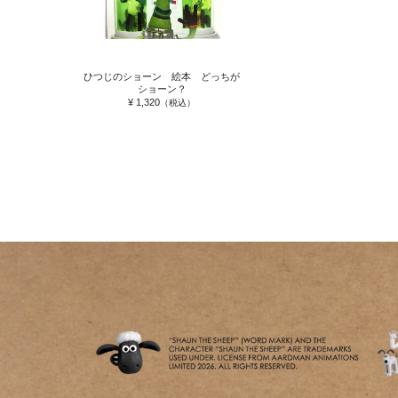
ひつじのショーン 絵本 どっちが
ショーン？
¥ 1,320
（税込）