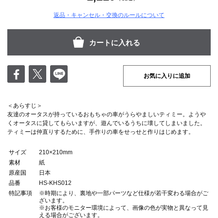
返品・キャンセル・交換のルールについて
お気に入りに追加
＜あらすじ＞
友達のオータスが持っているおもちゃの車がうらやましいティミー。ようや
くオータスに貸してもらいますが、遊んでいるうちに壊してしまいました。
ティミーは仲直りするために、手作りの車をせっせと作りはじめます。
サイズ
210×210mm
素材
紙
原産国
日本
品番
HS-KHS012
特記事項
※時期により、裏地や一部パーツなど仕様が若干変わる場合がご
ざいます。
※お客様のモニター環境によって、画像の色が実物と異なって見
える場合がございます。