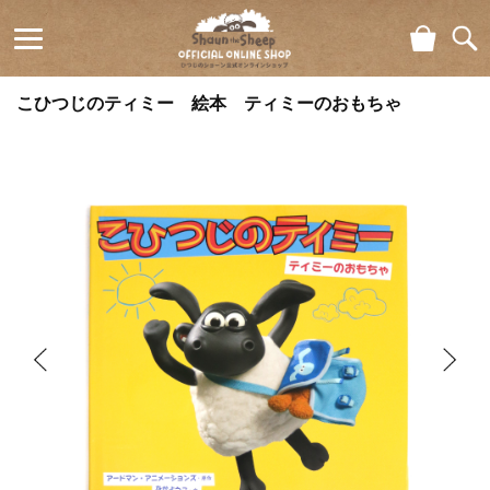
ショ
検索
ひつじの
ッピ
こひつじのティミー 絵本 ティミーのおもちゃ
ング
ショーン
カー
ト
公式オン
ラインシ
ョップ
Shaun
the Sheep
Official
Online
Shop