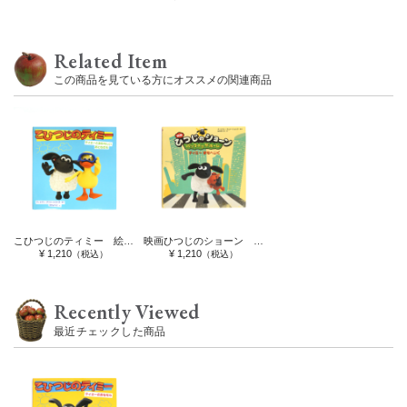
Related Item
この商品を見ている方にオススメの関連商品
こひつじのティミー 絵本 ティミーとあたらしいおともだち
映画ひつじのショーン 絵本 バック・トゥ・ザ・ホーム ティミー まちへいく
¥ 1,210
¥ 1,210
（税込）
（税込）
Recently Viewed
最近チェックした商品